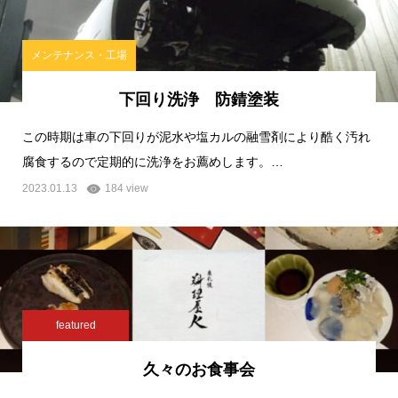
メンテナンス・工場
下回り洗浄 防錆塗装
この時期は車の下回りが泥水や塩カルの融雪剤により酷く汚れ
腐食するので定期的に洗浄をお薦めします。…
2023.01.13
184 view
featured
久々のお食事会