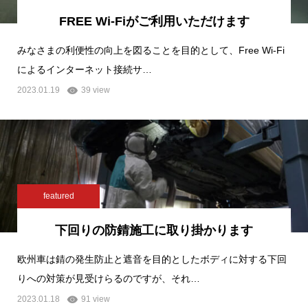
FREE Wi-Fiがご利用いただけます
みなさまの利便性の向上を図ることを目的として、Free Wi-Fi
によるインターネット接続サ…
2023.01.19
39 view
featured
下回りの防錆施工に取り掛かります
欧州車は錆の発生防止と遮音を目的としたボディに対する下回
りへの対策が見受けらるのですが、それ…
2023.01.18
91 view