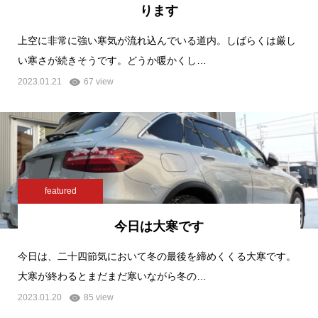
ります
上空に非常に強い寒気が流れ込んでいる道内。しばらくは厳し
い寒さが続きそうです。どうか暖かくし…
2023.01.21
67 view
featured
今日は大寒です
今日は、二十四節気において冬の最後を締めくくる大寒です。
大寒が終わるとまだまだ寒いながら冬の…
2023.01.20
85 view