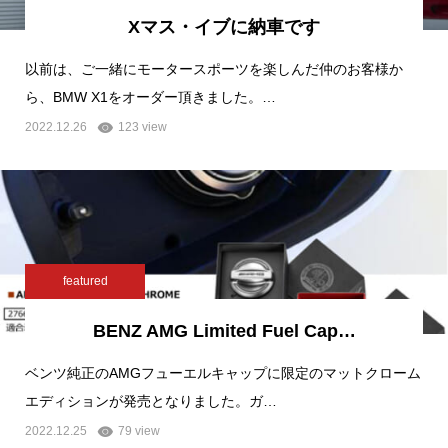
Xマス・イブに納車です
以前は、ご一緒にモータースポーツを楽しんだ仲のお客様か
ら、BMW X1をオーダー頂きました。…
2022.12.26
123 view
featured
BENZ AMG Limited Fuel Cap…
ベンツ純正のAMGフューエルキャップに限定のマットクローム
エディションが発売となりました。ガ…
2022.12.25
79 view