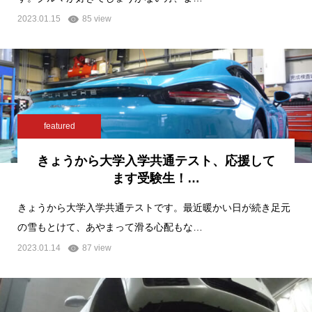
2023.01.15
85 view
featured
きょうから大学入学共通テスト、応援して
ます受験生！…
きょうから大学入学共通テストです。最近暖かい日が続き足元
の雪もとけて、あやまって滑る心配もな…
2023.01.14
87 view