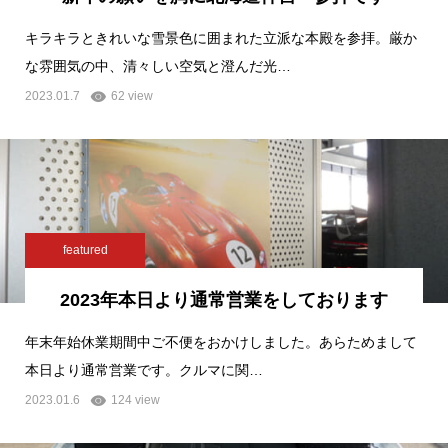
キラキラときれいな雪景色に囲まれた立派な本殿を参拝。厳か
な雰囲気の中、清々しい空気と澄んだ光…
2023.01.7
62 view
featured
2023年本日より通常営業をしております
年末年始休業期間中ご不便をおかけしました。あらためまして
本日より通常営業です。クルマに関…
2023.01.6
124 view