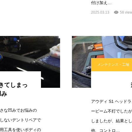
付け加え…
2025.03.13
58 vie
メンテナンス・工場
きてしまっ
凹み
アウディ S1 ヘッ
さな凹みでお悩みの
ービーム不灯でした
しないデントリペアで
しましたが、結果と
用工具を使いボディの
他、コントロ…