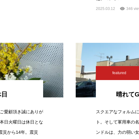
2025.03.12
346 vi
featured
休日
晴れてG
ご愛顧頂き誠にありが
スクエアなフォルム
本日火曜日は休日とな
ト。そして軍用車の
震災から14年。震災
ンドルは、力の弱い