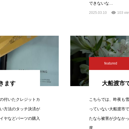
できないな…
2025.03.10
103 vi
featured
きます
大船渡市
の付いたクレジットカ
こちらでは、昨夜も
い方法のタッチ決済が
っていない大船渡市
イヤなどパーツの購入
たなら被害が少なか
度、…