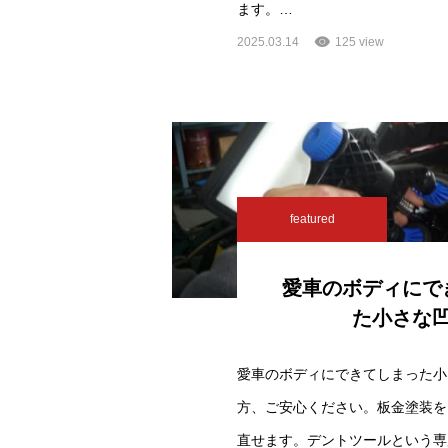
ます。…
2025.03.14
125 view
featured
愛車のボディにで
た小さな
愛車のボディにできてしまった小
方、ご安心ください。板金塗装を
直せます。デントツールという専