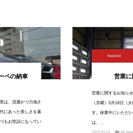
featured
クーペの納車
営業に
営業に関するお知らせ
美は、流麗かつ力強さ
（月曜）3月18日（
代にあった美しさを素
す。休業中にいただ
つもお世話になってい
は、…
2025.03.15
46 vie