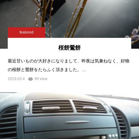
featured
桜餅鶯餅
最近甘いものが大好きになりまして、昨夜は気兼ねなく、好物
の桜餅と鶯餅をたらふく頂きました。…
2019.03.4
99 view