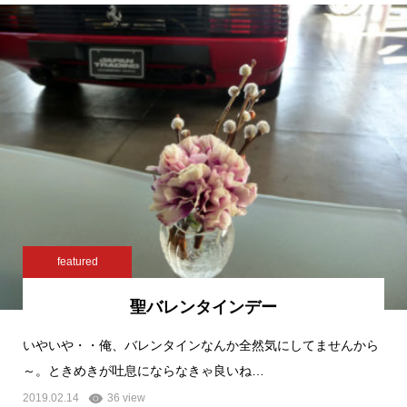
featured
聖バレンタインデー
いやいや・・俺、バレンタインなんか全然気にしてませんから
～。ときめきが吐息にならなきゃ良いね…
2019.02.14
36 view