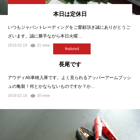
本日は定休日
いつもジャパントレーディングをご愛顧頂き誠にありがとうご
ざいます。誠に勝手ながら本日火曜…
2019.02.19
31 view
featured
長尾です
アウディA5車検入庫です。よく見られるアッパーアームブッシ
ュの亀裂！何とかならないものですか？か…
2019.02.18
30 view