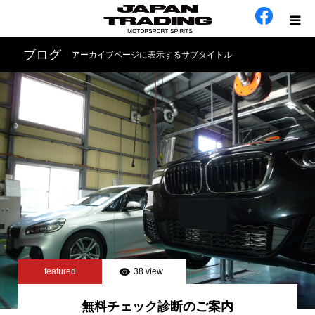
ブログ
アーカイブページに表示するサブタイトル
ホーム
在庫車
会社概要
カテゴリー
工場日誌
お問い合わせ
featured
38 view
無料チェック診断のご案内