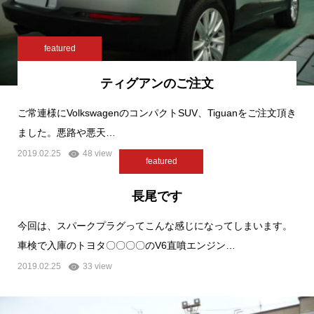
featured
ティグアンのご注文
ご常連様にVolkswagenのコンパクトSUV、Tiguanをご注文頂き
ました。悪路や悪天…
2019.02.25
48 view
featured
長尾です
今回は、スパークプラグってこんな感じになってしまいます。
車検で入庫のトヨタ〇〇〇〇のV6直噴エンジン…
2019.02.25
33 view