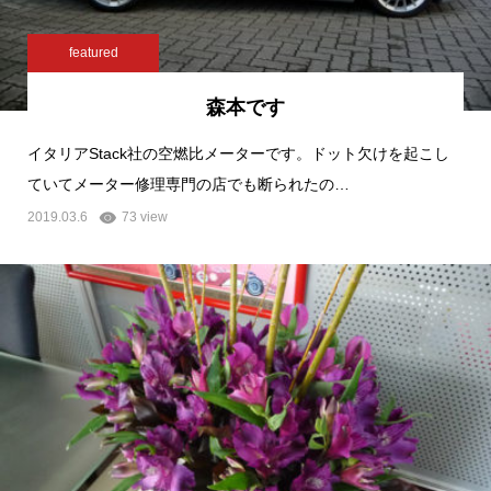
featured
森本です
イタリアStack社の空燃比メーターです。ドット欠けを起こし
ていてメーター修理専門の店でも断られたの…
2019.03.6
73 view