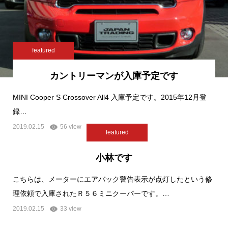
featured
カントリーマンが入庫予定です
MINI Cooper S Crossover All4 入庫予定です。2015年12月登
録…
2019.02.15
56 view
featured
小林です
こちらは、メーターにエアバック警告表示が点灯したという修
理依頼で入庫されたＲ５６ミニクーパーです。…
2019.02.15
33 view