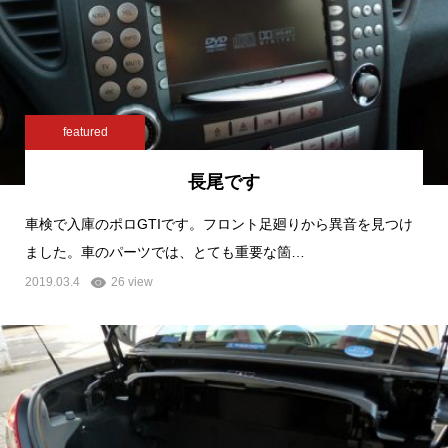
featured
長尾です
車検で入庫のポロGTIです。フロント足廻りから異音を見つけ
ました。車のパーツでは、とても重要な箇…
2019.03.4
26 view