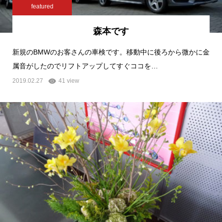
featured
森本です
新規のBMWのお客さんの車検です。移動中に後ろから微かに金
属音がしたのでリフトアップしてすぐココを…
2019.02.27
41 view