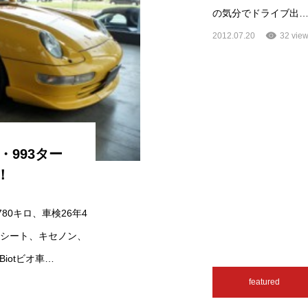
の気分でドライブ出
2012.07.20
32 vie
・993ター
！
780キロ、車検26年4
革シート、キセノン、
iotビオ車…
featured