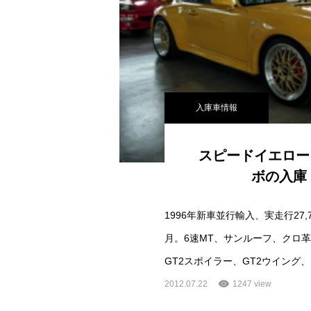
入庫車情報
スピードイエロー
ボの入庫
1996年新車並行輸入、実走行27,
月。6速MT、サンルーフ、クロ
GT2スポイラー、GT2ウイング、B
2012.07.22
1247 view