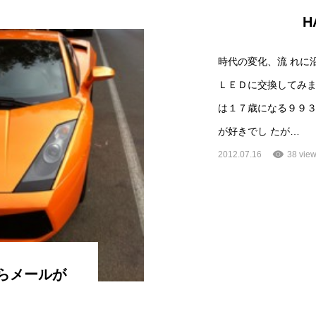
H
時代の変化、流 れに
ＬＥＤに交換してみま
は１７歳になる９９
が好きでし たが…
2012.07.16
38 vie
らメールが