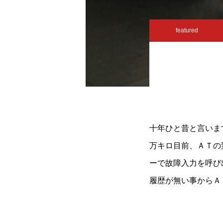
featured
十年ひと昔と言いま
万キロ目前、ＡＴの
ーで故障入力を呼び
履歴が無い事からＡ