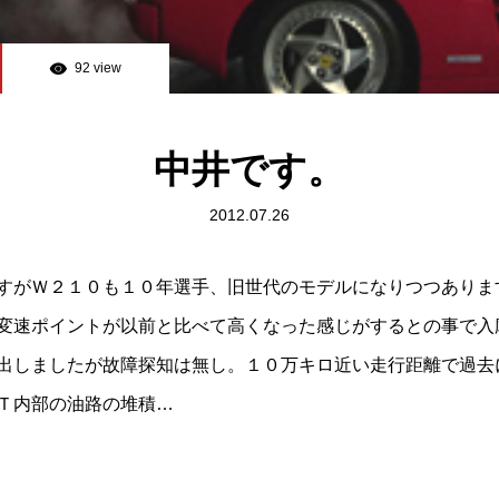
92 view
中井です。
2012.07.26
すがＷ２１０も１０年選手、旧世代のモデルになりつつありま
変速ポイントが以前と比べて高くなった感じがするとの事で入
出しましたが故障探知は無し。１０万キロ近い走行距離で過去
Ｔ内部の油路の堆積…