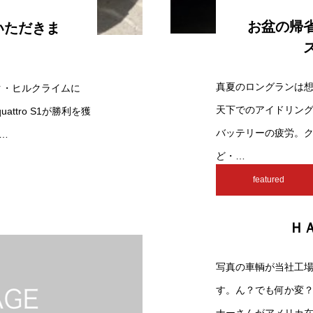
お盆の帰
いただきま
真夏のロングランは
ク・ヒルクライムに
天下でのアイドリン
uattro S1が勝利を獲
バッテリーの疲労。
…
ど・…
2012.07.25
90 vie
featured
Ｈ
写真の車輌が当社工
す。ん？でも何か変？