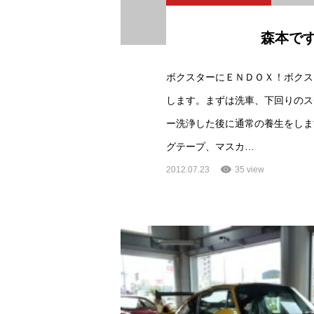
森本で
ボクスターにＥＮＤＯＸ！ボクス
します。まずは洗車、下回りのス
ー洗浄した後に通常の養生をしま
グテープ、マスカ…
2012.07.23
35 view