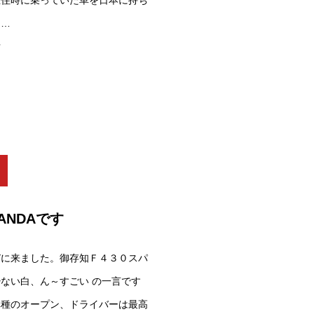
在住時に乗っていた車を日本に持ち
、…
w
ANDAです
びに来ました。御存知Ｆ４３０スパ
ない白、ん～すごい の一言です
車種のオープン、ドライバーは最高