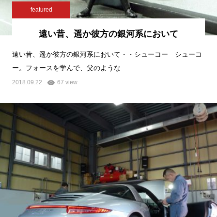
featured
遠い昔、遥か彼方の銀河系において
遠い昔、遥か彼方の銀河系において・・シューコー シューコ
ー。フォースを学んで、父のような…
2018.09.22
67 view