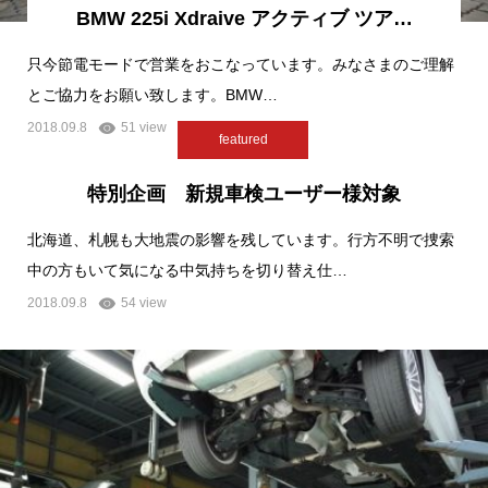
BMW 225i Xdraive アクティブ ツア…
只今節電モードで営業をおこなっています。みなさまのご理解
とご協力をお願い致します。BMW…
2018.09.8
51 view
featured
特別企画 新規車検ユーザー様対象
北海道、札幌も大地震の影響を残しています。行方不明で捜索
中の方もいて気になる中気持ちを切り替え仕…
2018.09.8
54 view