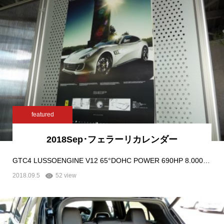
featured
2018Sep･フェラーリカレンダー
GTC4 LUSSOENGINE V12 65°DOHC POWER 690HP 8.000…
2018.09.5
52 view