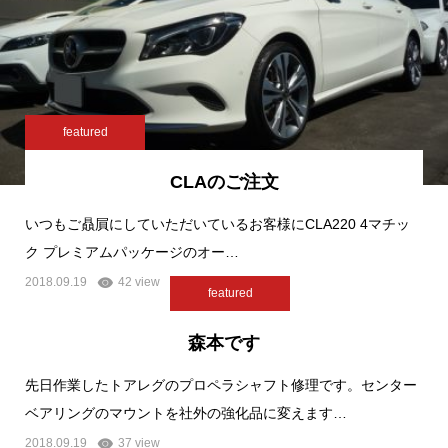
featured
CLAのご注文
いつもご贔屓にしていただいているお客様にCLA220 4マチッ
ク プレミアムパッケージのオー…
2018.09.19
42 view
featured
森本です
先日作業したトアレグのプロペラシャフト修理です。センター
ベアリングのマウントを社外の強化品に変えます…
2018.09.19
37 view