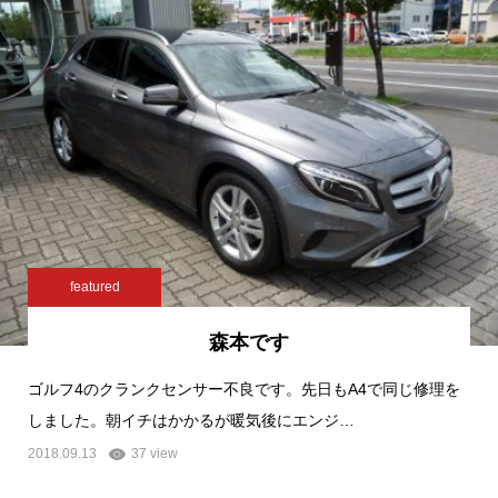
featured
森本です
ゴルフ4のクランクセンサー不良です。先日もA4で同じ修理を
しました。朝イチはかかるが暖気後にエンジ…
2018.09.13
37 view