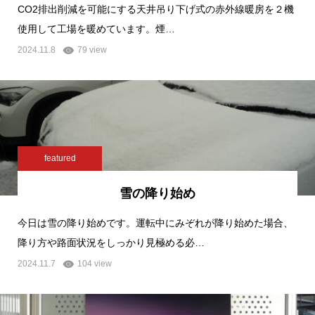
CO2排出削減を可能にする天井吊り下げ式の赤外線暖房を２機
使用して工場を暖めています。煙…
2024.11.8
79 view
featured
雪の降り始め
今日は雪の降り始めです。運転中にみぞれが降り始めた場合、
降り方や路面状況をしっかり見極める必…
2024.11.7
104 view