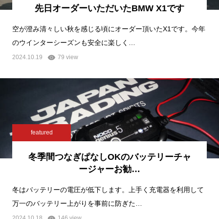
先日オーダーいただいたBMW X1です
空が澄み清々しい秋を感じる頃にオーダー頂いたX1です。今年
のウインターシーズンも安全に楽しく…
2024.10.19
79 view
featured
冬季間つなぎぱなしOKのバッテリーチャ
ージャーお勧…
冬はバッテリーの電圧が低下します。上手く充電器を利用して
万一のバッテリー上がりを事前に防ぎた…
2024.10.18
146 view