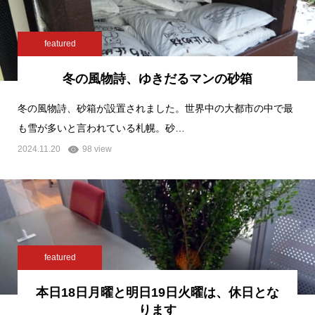
featured
冬の風物詩、ゆきだるマンの砂箱
冬の風物詩、砂箱が設置されました。世界中の大都市の中で最
も雪が多いと言われている札幌。砂…
2024.11.20
98 view
featured
本日18日月曜と明日19日火曜は、休日とな
ります