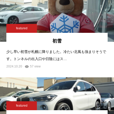
featured
初雪
少し早い初雪が札幌に降りました。冷たい北風も強まりそうで
す。トンネルの出入口や日陰にはス…
2024.10.20
57 view
featured