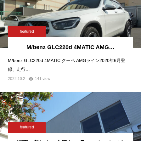
featured
M/benz GLC220d 4MATIC AMG…
M/benz GLC220d 4MATIC クーペ AMGライン2020年6月登
録、走行…
2022.10.2
141 view
featured