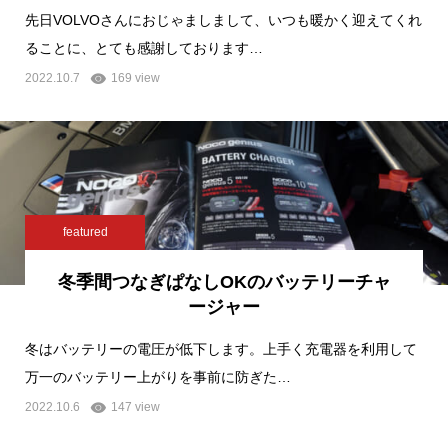
先日VOLVOさんにおじゃましまして、いつも暖かく迎えてくれ
ることに、とても感謝しております…
2022.10.7
169 view
featured
冬季間つなぎぱなしOKのバッテリーチャ
ージャー
冬はバッテリーの電圧が低下します。上手く充電器を利用して
万一のバッテリー上がりを事前に防ぎた…
2022.10.6
147 view