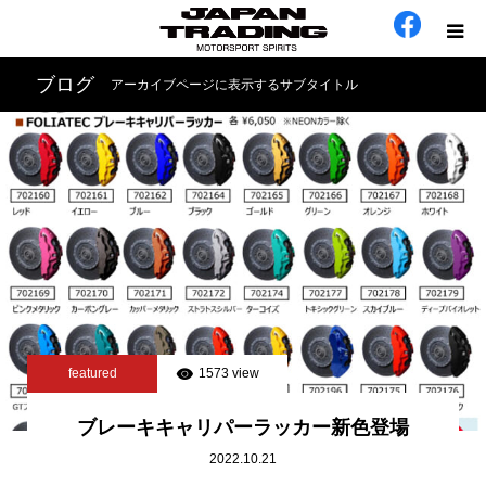
ブログ
アーカイブページに表示するサブタイトル
ホーム
在庫車
会社概要
カテゴリー
工場日誌
featured
1573 view
お問い合わせ
ブレーキキャリパーラッカー新色登場
2022.10.21