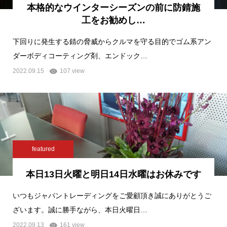
本格的なウインターシーズンの前に防錆施
工をお勧めし…
下回りに発生する錆の脅威からクルマを守る目的でゴム系アン
ダーボディコーティング剤、エンドック…
2022.09.15
107 view
featured
本日13日火曜と明日14日水曜はお休みです
いつもジャパントレーディングをご愛顧頂き誠にありがとうご
ざいます。誠に勝手ながら、本日火曜日…
2022.09.13
161 view