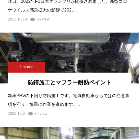
昨日、2022年F1日本グランプリが開催されました。新型コロ
ナウイルス感染拡大の影響で202…
2022.10.10
45 view
featured
防錆施工とマフラー耐熱ペイント
新車PHVの下回り防錆施工です。電気自動車ならではの注意事
項を守り、慎重に作業を進めます。…
2022.10.9
74 view