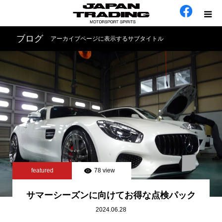
ブログ
アーカイブページに表示するサブタイトル
ホーム
在庫車
会社概要
カテゴリー
工場日誌
featured
78 view
お問い合わせ
サマーシーズンに向けてお得な点検パック
2024.06.28