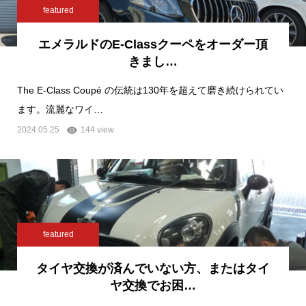
featured
エメラルドのE-Classクーペをオーダー頂
きまし…
The E-Class Coupé の伝統は130年を超えて磨き続けられてい
ます。流麗なワイ…
2024.05.25
144 view
featured
タイヤ交換が済んでいない方、またはタイ
ヤ交換でお困…