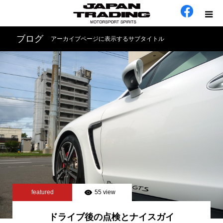
ブログ
アーカイブページに表示するサブタイトル
ホーム
在庫車
会社概要
カテゴリー
工場日誌
お問い合わせ
featured
55 view
ドライブ後の点検とナイスガイ