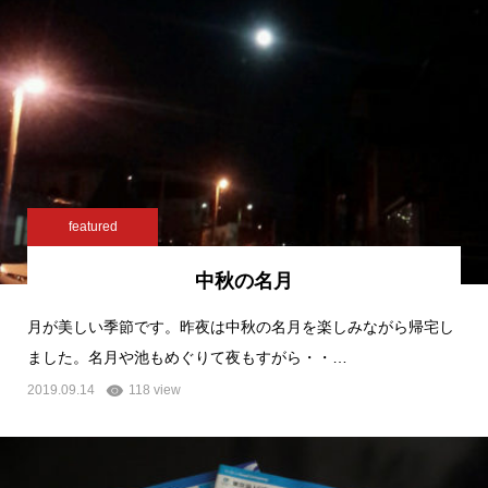
featured
中秋の名月
月が美しい季節です。昨夜は中秋の名月を楽しみながら帰宅し
ました。名月や池もめぐりて夜もすがら・・…
2019.09.14
118 view