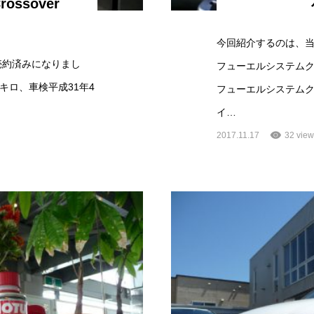
Crossover
今回紹介するのは、
 ALL4売約済みになりまし
フューエルシステム
00キロ、車検平成31年4
フューエルシステム
イ…
2017.11.17
32 view