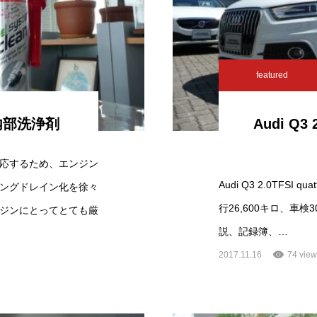
featured
内部洗浄剤
Audi Q3 2
応するため、エンジン
Audi Q3 2.0TFSI 
ングドレイン化を徐々
行26,600キロ、車
ジンにとってとても厳
説、記録簿、…
2017.11.16
74 view