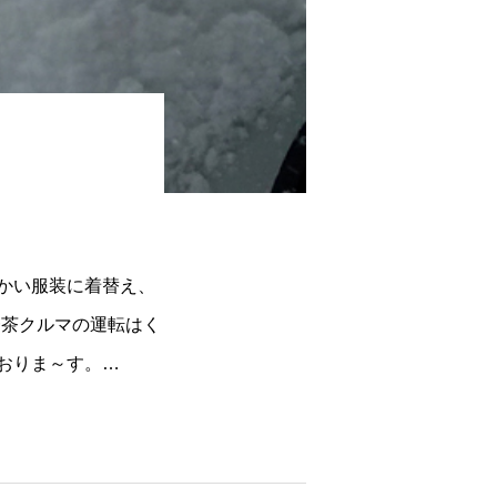
かい服装に着替え、
一茶クルマの運転はく
おりま～す。…