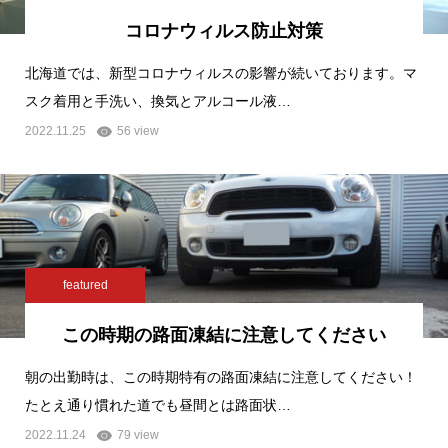
コロナウィルス防止対策
北海道では、新型コロナウィルスの影響が続いております。マ
スク着用と手洗い、換気とアルコール液…
2022.11.25
56 view
featured
この時期の路面凍結に注意してください
朝の出勤時は、この時期特有の路面凍結に注意してください！
たとえ通り慣れた道でも昼間とは路面状…
2022.11.24
79 view