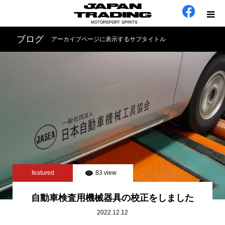
ブログ
アーカイブページに表示するサブタイトル
ホーム
在庫車
会社概要
カテゴリー
工場日誌
featured
83 view
お問い合わせ
自動車検査用機械器具の校正をしました
2022.12.12