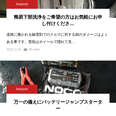
featured
簡易下部洗浄をご希望の方はお気軽にお申
し付けくださ…
道路に撒かれる融雪剤でのクルマに対する錆のダメージはよく
ある事です。普段はホイールで隠れて見…
2022.12.9
80 view
featured
万一の備えにバッテリージャンプスタータ
ー