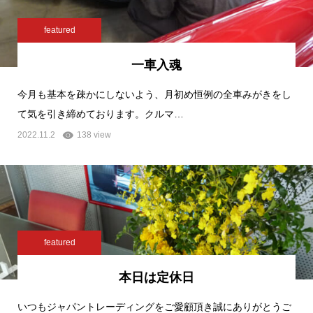
featured
一車入魂
今月も基本を疎かにしないよう、月初め恒例の全車みがきをし
て気を引き締めております。クルマ…
2022.11.2
138 view
featured
本日は定休日
いつもジャパントレーディングをご愛顧頂き誠にありがとうご