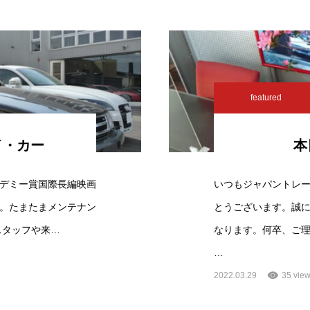
featured
イ・カー
本
デミー賞国際長編映画
いつもジャパントレ
。たまたまメンテナン
とうございます。誠
oがスタッフや来…
なります。何卒、ご
…
2022.03.29
35 vie