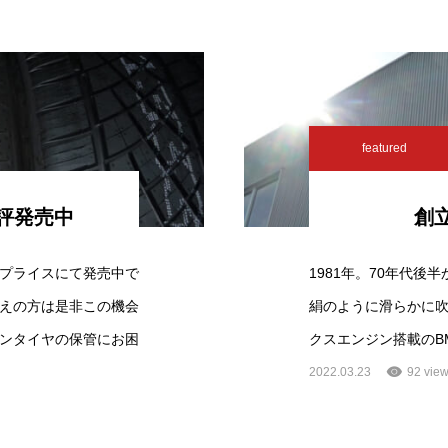
featured
評発売中
創
プライスにて発売中で
1981年。70年代後
えの方は是非この機会
絹のように滑らかに吹
ンタイヤの保管にお困
クスエンジン搭載のBM
2022.03.23
92 vie