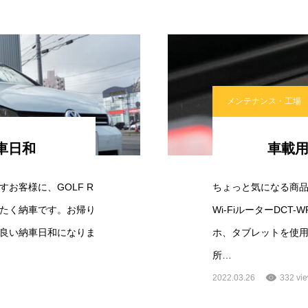
メンテナンス・工場
納車日和
車載用
お客様に、GOLF R
ちょっと気になる商
たく納車です。お帰り
Wi-FiルーターDCT
良い納車日和になりま
ホ、タブレットを使
所…
2022.03.26
332 vi