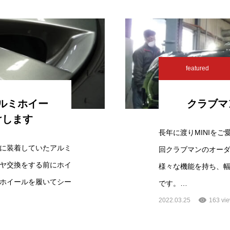
featured
ルミホイー
クラブマ
けします
長年に渡りMINIを
に装着していたアルミ
回クラブマンのオー
ヤ交換をする前にホイ
様々な機能を持ち、
ホイールを履いてシー
です。…
2022.03.25
163 vi