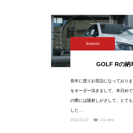
featured
GOLF Rの
長年に渡りお世話になっております
をオーダー頂きまして、本日めで
の際には陽射しがさして、とても
した…
2022.03.27
131 view