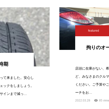
featured
拘りのオ
時期
店頭に在庫がない、
ど、みなさまのクル
って来ました。安心し
ください。ご予算や
ェックをしましょう。
ーチをお…
サインまで減っ…
2022.03.28
85 vie