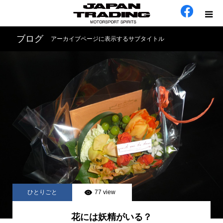
ブログ
アーカイブページに表示するサブタイトル
ホーム
在庫車
会社概要
カテゴリー
工場日誌
お問い合わせ
ひとりごと
77 view
花には妖精がいる？