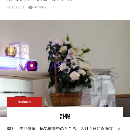
2016.03.10
49 view
featured
訃報
弊社 中井修儀 病気療養中のところ ３月２日に永眠致しま