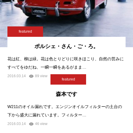
featured
ポルシェ・さん・ご・ろ。
花は紅、柳は緑。花は色とりどりに咲きほこり、自然の営みに
すべてをゆだね、一瞬一瞬をあるがまま…
2016.03.14
89 view
featured
森本です
W211のオイル漏れです。エンジンオイルフィルターの土台の
下から盛大に漏れています。フィルター…
2016.03.14
46 view