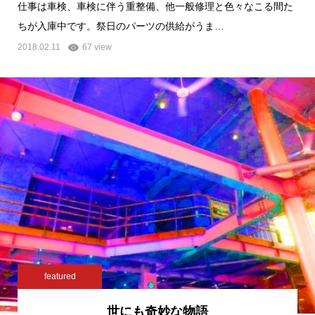
仕事は車検、車検に伴う重整備、他一般修理と色々なこる間た
ちが入庫中です。祭日のパーツの供給がうま…
2018.02.11
67 view
featured
世にも奇妙な物語