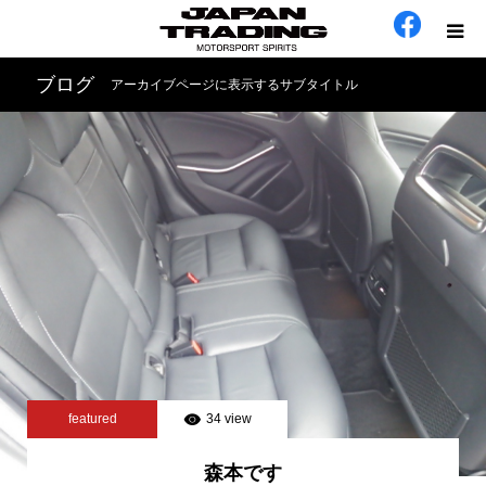
ブログ
アーカイブページに表示するサブタイトル
ホーム
在庫車
会社概要
カテゴリー
工場日誌
お問い合わせ
featured
34 view
森本です