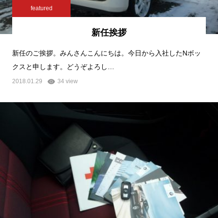
featured
新任挨拶
新任のご挨拶。みんさんこんにちは。今日から入社したNボッ
クスと申します。どうぞよろし…
2018.01.29
34 view