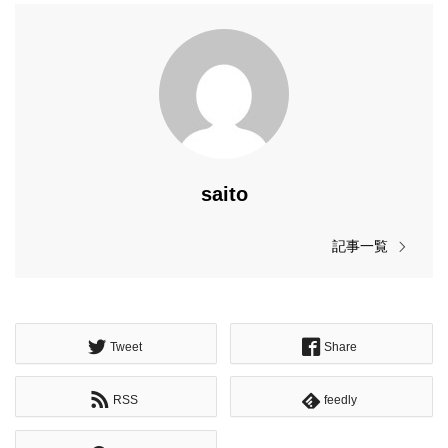
saito
記事一覧
Tweet
Share
RSS
feedly