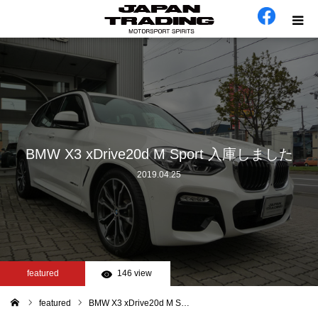
ホーム
在庫車
会社概要
BMW X3 xDrive20d M Sport 入庫しました
2019.04.25
カテゴリー
工場日誌
お問い合わせ
featured
146 view
featured
BMW X3 xDrive20d M S…
ム