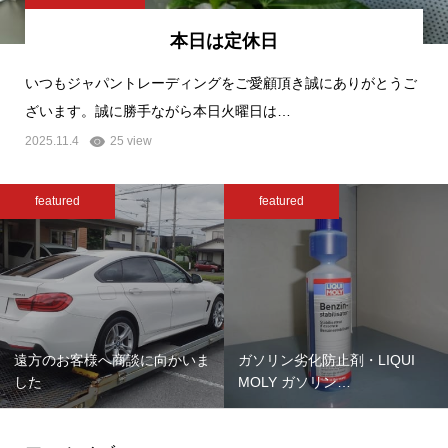
本日は定休日
いつもジャパントレーディングをご愛顧頂き誠にありがとうご
ざいます。誠に勝手ながら本日火曜日は…
2025.11.4
25 view
featured
featured
遠方のお客様へ商談に向かいま
ガソリン劣化防止剤・LIQUI
した
MOLY ガソリン…