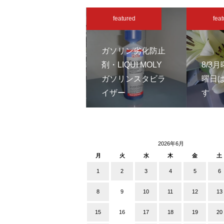
featured
featured
feat
ガソリン劣化防止
剤・LIQUI MOLY
8/3
遠方のお客様へ商
ガソリンスタビラ
曜日
談に向かいました
イザー
す
2026年6月
月
火
水
木
金
土
1
2
3
4
5
6
8
9
10
11
12
13
15
16
17
18
19
20