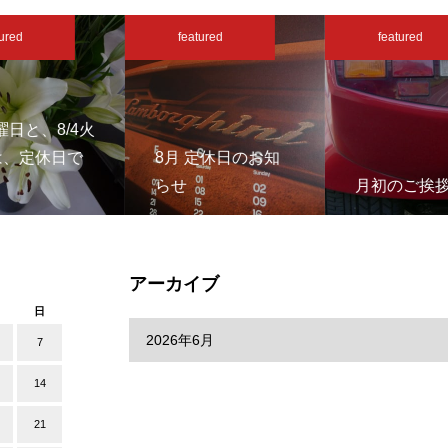
ured
featured
featured
月曜日と、8/4火
は、定休日で
8月 定休日のお知
らせ
月初のご挨
アーカイブ
日
7
14
21