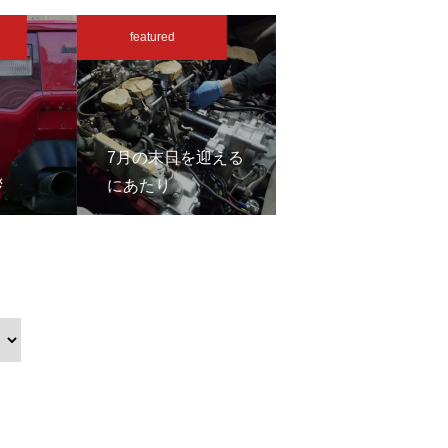
featured
featured
7月の末日を迎える
ポルトフィーノの
拶
にあたり
海風