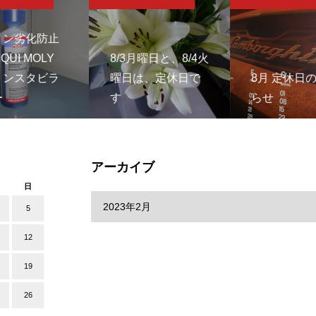
リン劣化防止
QUI MOLY
8/3月曜日と、8/4火
リンスタビラ
曜日は、定休日で
8月 定休日
ー
す
らせ
アーカイブ
日
5
12
19
26