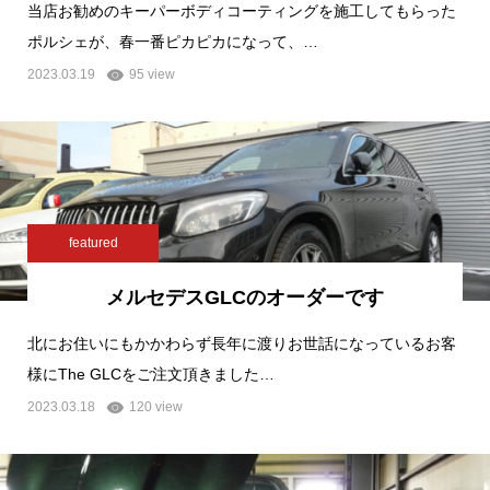
当店お勧めのキーパーボディコーティングを施工してもらった
ポルシェが、春一番ピカピカになって、…
2023.03.19
95 view
featured
メルセデスGLCのオーダーです
北にお住いにもかかわらず長年に渡りお世話になっているお客
様にThe GLCをご注文頂きました…
2023.03.18
120 view