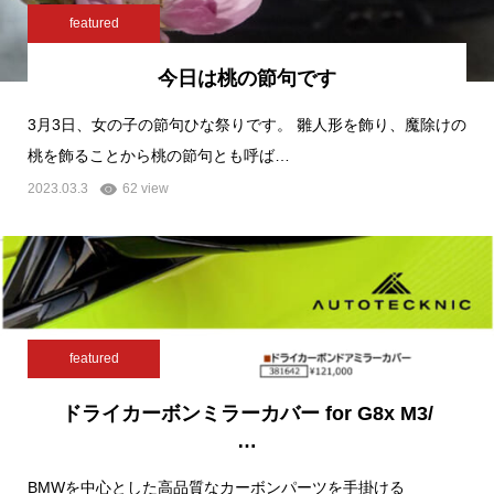
featured
今日は桃の節句です
3月3日、女の子の節句ひな祭りです。 雛人形を飾り、魔除けの
桃を飾ることから桃の節句とも呼ば…
2023.03.3
62 view
featured
ドライカーボンミラーカバー for G8x M3/
…
BMWを中心とした高品質なカーボンパーツを手掛ける