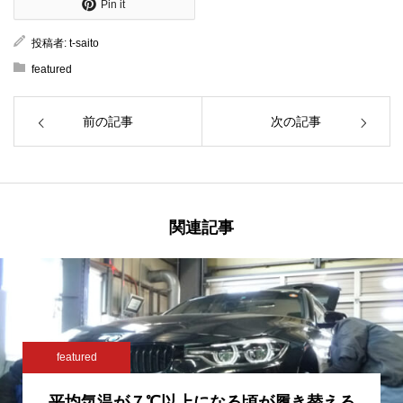
Pin it
投稿者:
t-saito
featured
前の記事
次の記事
関連記事
featured
平均気温が７℃以上になる頃が履き替える