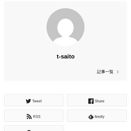
t-saito
記事一覧
Tweet
Share
RSS
feedly