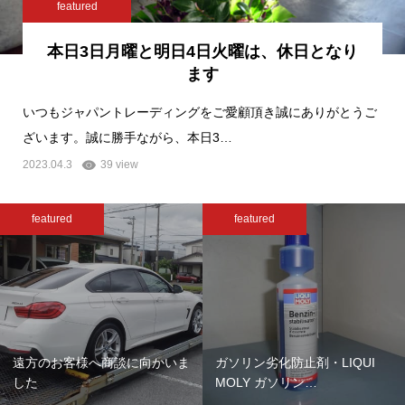
featured
本日3日月曜と明日4日火曜は、休日となり
ます
いつもジャパントレーディングをご愛顧頂き誠にありがとうご
ざいます。誠に勝手ながら、本日3…
2023.04.3
39 view
featured
featured
遠方のお客様へ商談に向かいま
ガソリン劣化防止剤・LIQUI
した
MOLY ガソリン…