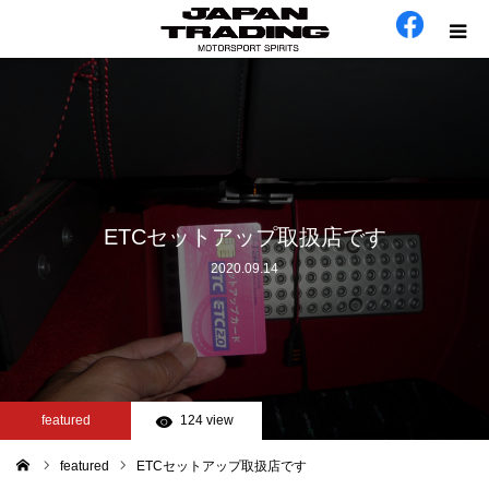
ホーム
在庫車
会社概要
ETCセットアップ取扱店です
2020.09.14
カテゴリー
工場日誌
お問い合わせ
featured
124 view
featured
ETCセットアップ取扱店です
ム