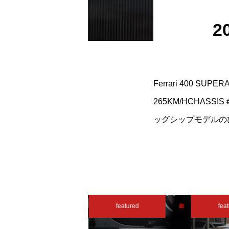
2
Ferrari 400 SUP
265KM/HCHAS
ッグシップモデルの
featured
featured
feat