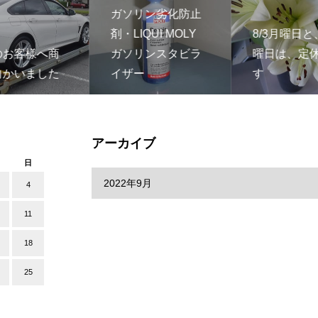
ガソリン劣化防止
剤・LIQUI MOLY
8/3月曜日と、
のお客様へ商
ガソリンスタビラ
曜日は、定
向かいました
イザー
す
アーカイブ
日
4
11
18
25