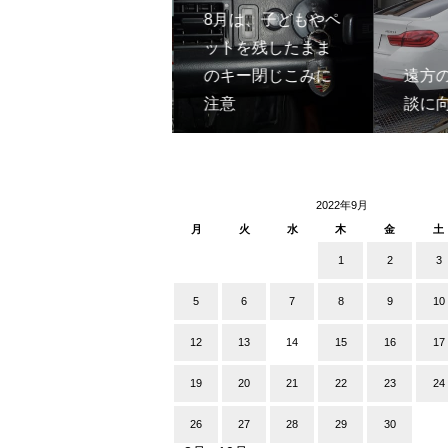
8月は、子どもやペ
ットを残したまま
末広がりの8が並ぶ
のキー閉じこみに
遠方
この日を
注意
談に
2022年9月
月
火
水
木
金
土
1
2
3
5
6
7
8
9
10
12
13
14
15
16
17
19
20
21
22
23
24
26
27
28
29
30