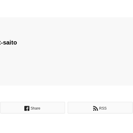
t-saito
Share
RSS