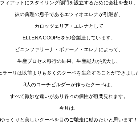
フィアットにスタイリング部門を設立するために会社を去り、
彼の義理の息子であるエツィオエレナが引継ぎ、
カロッツェリア・エレナとして
ELLENA COOPEを50台製造しています。
ピニンファリーナ・
ボアーノ・エレナによって、
生産プロセス移行の結果、
生産能力が拡大し、
ェラーリは以前よりも多くのクーペを生産することができまし
3人のコーチビルダーが作ったクーペ
は、
すべて微妙な違いがあり各々の個性が垣間見れます。
今月は、
ゆっくりと美しいクーペを目のご馳走に励みたいと思います！