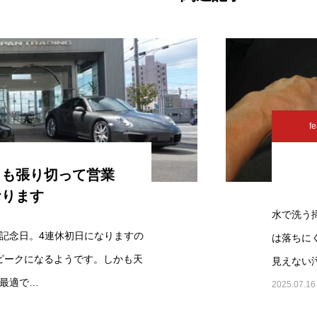
fe
日も張り切って営業
おります
水で洗う
記念日。4連休初日になりますの
は落ちに
滞ピークになるようです。しかも天
見えない
最適で…
2025.07.16