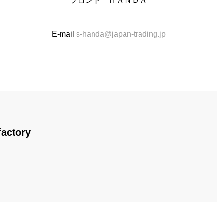
フロント ＨＡＮＤＡ
E-mail
s-handa@japan-trading.jp
factory