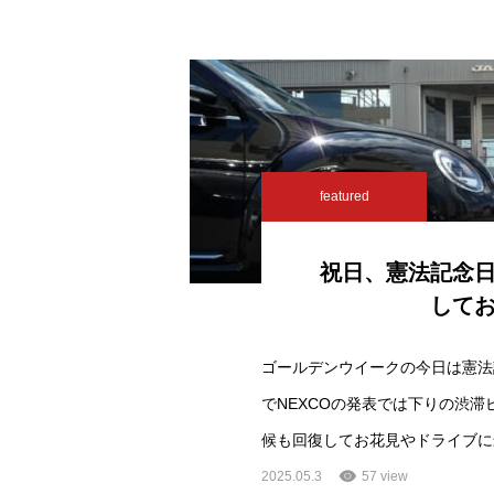
featured
祝日、憲法記念
して
ゴールデンウイークの今日は憲法
でNEXCOの発表では下りの渋
候も回復してお花見やドライブに
2025.05.3
57 view