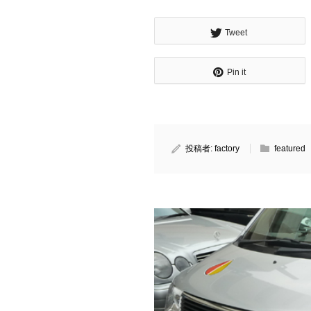
Tweet
Pin it
投稿者:
factory
featured