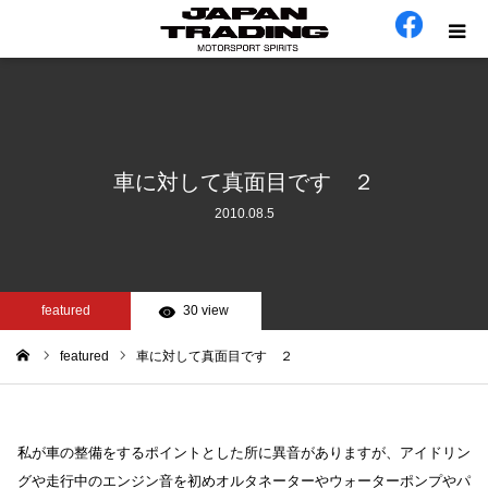
ホーム
在庫車
車に対して真面目です ２
2010.08.5
会社概要
カテゴリー
featured
30 view
工場日誌
featured
車に対して真面目です ２
ム
お問い合わせ
私が車の整備をするポイントとした所に異音がありますが、アイドリン
グや走行中のエンジン音を初めオルタネーターやウォーターポンプやパ