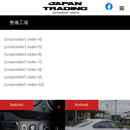
整備工場
ホーム
[smartslider3 slider=4]
在庫車
[smartslider3 slider=5]
[smartslider3 slider=6]
会社概要
[smartslider3 slider=7]
[smartslider3 slider=8]
カテゴリー
[smartslider3 slider=9]
[smartslider3 slider=10]
工場日誌
.
featured
featured
お問い合わせ