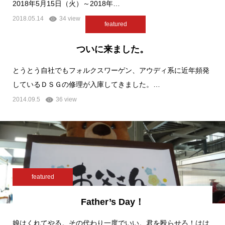
2018年5月15日（火）～2018年…
2018.05.14
34 view
featured
ついに来ました。
とうとう自社でもフォルクスワーゲン、アウディ系に近年頻発
しているＤＳＧの修理が入庫してきました。…
2014.09.5
36 view
featured
Father’s Day！
娘はくれてやる。その代わり一度でいい。君を殴らせろ！はは