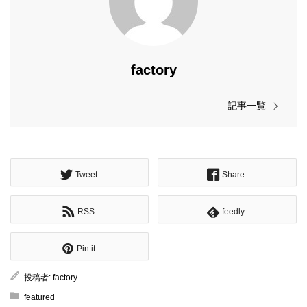
factory
記事一覧
Tweet
Share
RSS
feedly
Pin it
投稿者:
factory
featured