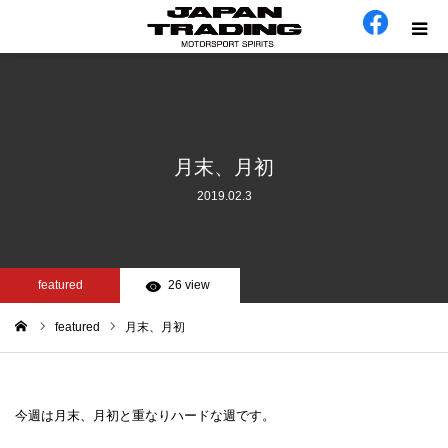
ホーム
在庫車
月末、月初
2019.02.3
会社概要
カテゴリー
featured
26 view
工場日誌
featured
月末、月初
ム
お問い合わせ
今週は月末、月初と重なりハードな週です。