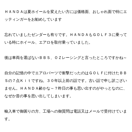
ＨＡＮＤＡは夏ホイールを変えたい方には価格面、おしゃれ面で特にエ
ッティンガーをお勧めしています
忘れていましたゼンダーも有りです。ＨＡＮＤＡもＧＯＬＦ３に乗って
いる時にホイール、エアロを取付乗っていました。
後は車両を選ばないＢＢＳ、ＯＺレーシングと言ったところですかね～
自分の記憶の中でエアロパーツで衝撃だったのはＧＯＬＦに付けたＢＢ
Ｓの７点Ｋｉｔですね。３０年以上前の話です。古い話で申し訳ござい
ません。ＨＡＮＤＡ齢かな～？昨日の事も思い出すのがやっとなのに、
なぜか昔の事を思い出してしまいます。
輸入車で御困りの方、工場への御質問は電話又はメールで受付けていま
す。