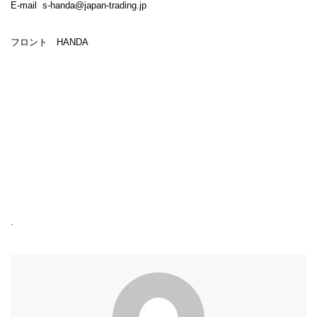
E-mail s-handa@japan-trading.jp
フロント HANDA
.