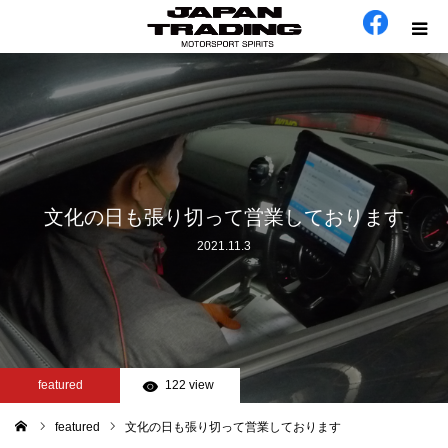
ホーム
在庫車
会社概要
文化の日も張り切って営業しております
2021.11.3
カテゴリー
工場日誌
お問い合わせ
featured
122 view
featured
文化の日も張り切って営業しております
ム