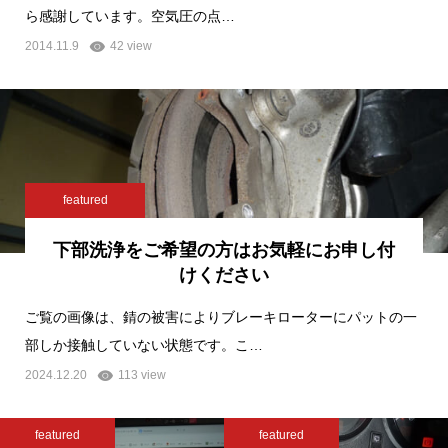
ら感謝しています。空気圧の点…
2014.11.9
42 view
featured
下部洗浄をご希望の方はお気軽にお申し付
けください
ご覧の画像は、錆の被害によりブレーキローターにパットの一
部しか接触していない状態です。こ…
2024.12.20
113 view
featured
featured