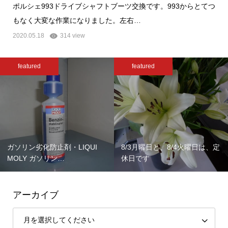
ポルシェ993ドライブシャフトブーツ交換です。993からとてつ
もなく大変な作業になりました。左右…
2020.05.18
314 view
featured
featured
ガソリン劣化防止剤・LIQUI
8/3月曜日と、8/4火曜日は、定
MOLY ガソリン…
休日です
アーカイブ