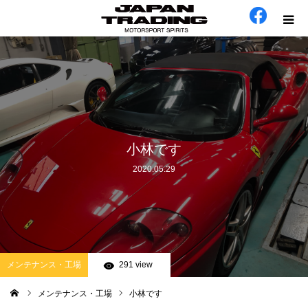
ホーム
在庫車
会社概要
小林です
2020.05.29
カテゴリー
工場日誌
お問い合わせ
メンテナンス・工場
291 view
メンテナンス・工場
小林です
ム