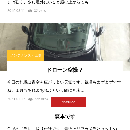
しは強く、少し屋外にいると服の上からでも…
2019.08.11
32 view
メンテナンス・工場
ドローン空撮？
今日の札幌は青空も広がり良い天気です。気温もまずまずです
ね。１月もあれよあれよという間に月末…
2021.01.17
236 view
featured
森本です
GLAのドラレコ取り付けです。最近はリアカメラとセットの