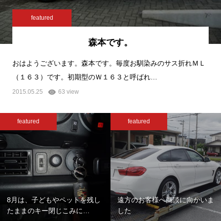
featured
森本です。
おはようございます。森本です。毎度お馴染みのサス折れＭＬ
（１６３）です。初期型のＷ１６３と呼ばれ…
2015.05.25
63 view
featured
featured
8月は、子どもやペットを残し
遠方のお客様へ商談に向かいま
たままのキー閉じこみに…
した