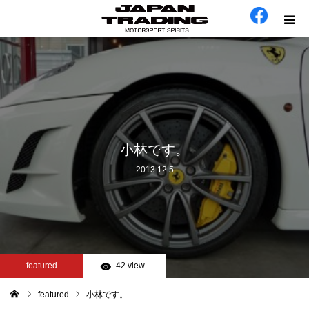
ホーム
在庫車
会社概要
小林です。
2013.12.5
カテゴリー
工場日誌
お問い合わせ
featured
42 view
featured
小林です。
ム