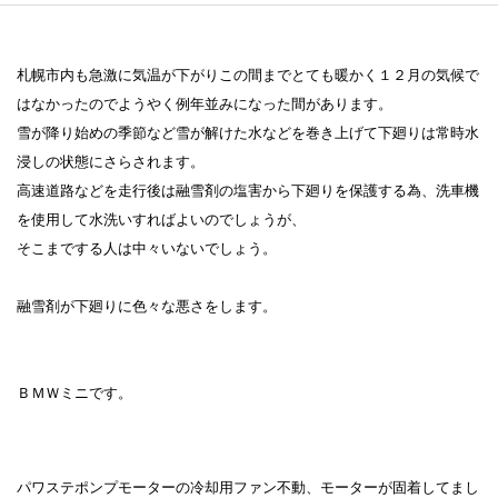
札幌市内も急激に気温が下がりこの間までとても暖かく１２月の気候で
はなかったのでようやく例年並みになった間があります。
雪が降り始めの季節など雪が解けた水などを巻き上げて下廻りは常時水
浸しの状態にさらされます。
高速道路などを走行後は融雪剤の塩害から下廻りを保護する為、洗車機
を使用して水洗いすればよいのでしょうが、
そこまでする人は中々いないでしょう。
融雪剤が下廻りに色々な悪さをします。
ＢＭＷミニです。
パワステポンプモーターの冷却用ファン不動、モーターが固着してまし