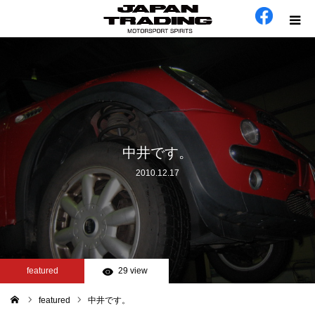
ホーム
在庫車
会社概要
中井です。
2010.12.17
カテゴリー
工場日誌
お問い合わせ
featured
29 view
featured
中井です。
ム