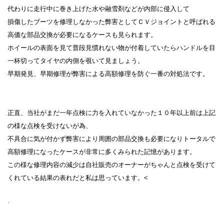
代わりに走行中に巻き上げた水や融雪剤などが内部に侵入して
損傷したブーツを修理しなかった弊害としてＣＶジョイントと呼ばれる
高価な部品交換が必要になるケースも見られます。
ホイールの表面を見て普段見慣れない物が付着していたらハンドルを目
一杯切ってタイヤの内側を覗いて見ましょう。
早期発見、早期修理が弊害による高額修理を防ぐ一番の対処法です。
正直、当社がまだ一年点検に力を入れていなかった１０年以上前は上記
の様な点検を受けないが為、
不具合に気が付かず弊害により周囲の部品交換も必要になりトータルで
高額修理になったケースが非常に多くみられた記憶があります。
この様な修理内容の減少は自社販売のオーナーがちゃんと点検を受けて
くれている結果の表れだと私は思っています。<
.