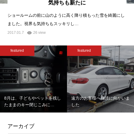
気持ちも新たに
ショールームの前に山のように高く降り積もった雪を綺麗にし
ました。視界も気持ちもスッキリし…
2017.01.7
26 view
featured
featured
8月は、子どもやペットを残し
遠方のお客様へ商談に向かいま
たままのキー閉じこみに…
した
アーカイブ