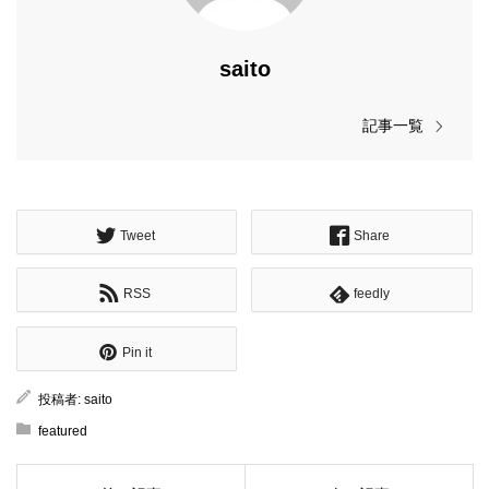
saito
記事一覧
Tweet
Share
RSS
feedly
Pin it
投稿者:
saito
featured