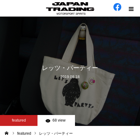
ホーム
在庫車
会社概要
レッツ・パーティー
2019.08.18
カテゴリー
工場日誌
お問い合わせ
featured
68 view
featured
レッツ・パーティー
ム