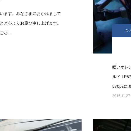
います。みなさまにおかれまして
とと心よりお慶び申し上げます。
ひ
ご尽…
眩いオレ
ルド LP
570ps
2016.11.27