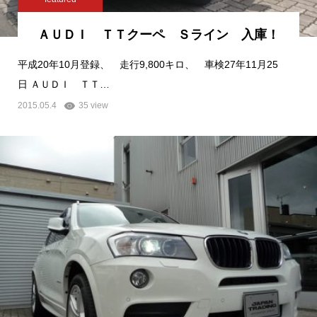
ＡＵＤＩ ＴＴクーペ Ｓライン 入庫！
平成20年10月登録、 走行9,800キロ、 車検27年11月25
日 ＡＵＤＩ ＴＴ…
2015.05.4
35 view