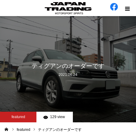
ホーム
在庫車
会社概要
ティグアンのオーダーです
2021.06.24
カテゴリー
工場日誌
お問い合わせ
featured
129 view
featured
ティグアンのオーダーです
ム