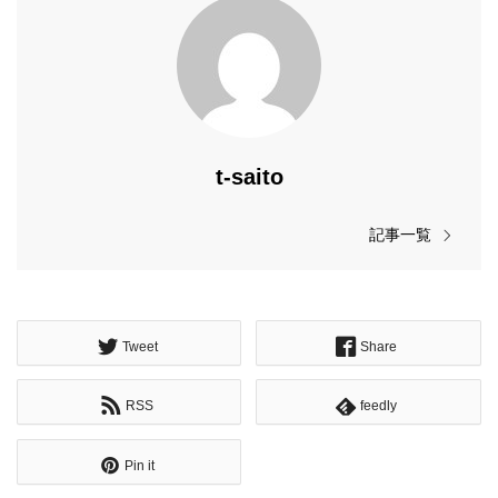
t-saito
記事一覧
Tweet
Share
RSS
feedly
Pin it