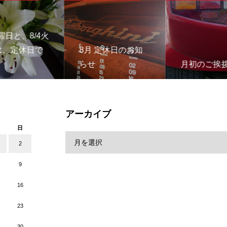
月曜日と、8/4火
は、定休日で
8月 定休日のお知
らせ
月初のご挨
アーカイブ
日
2
9
16
23
30