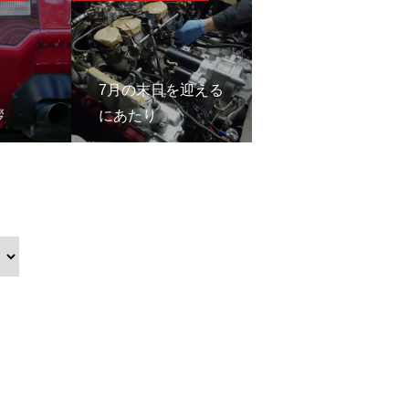
7月の末日を迎える
ポルトフィーノの
拶
にあたり
海風