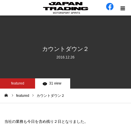
ホーム
在庫車
カウントダウン２
2016.12.26
会社概要
カテゴリー
featured
31 view
工場日誌
featured
カウントダウン２
ム
お問い合わせ
当社の業務も今日を含め残り２日となりました。