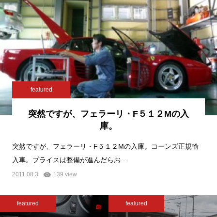
featured
突然ですが、フェラーリ・F５１２Mの入
庫。
突然ですが、フェラーリ・F５１２Mの入庫。コーンズ正規輸
入車。プライスは整備が進んだらお…
2011.08.3
139 view
featured
featured