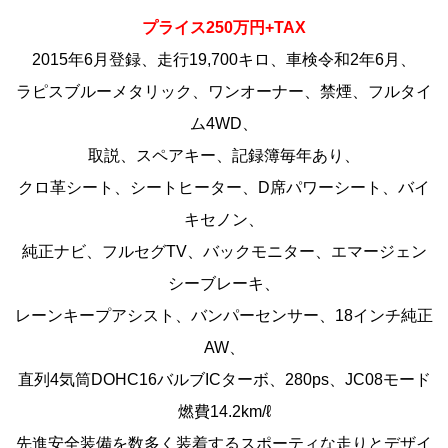
プライス250万円+TAX
2015年6月登録、走行19,700キロ、車検令和2年6月、
ラピスブルーメタリック、ワンオーナー、禁煙、フルタイ
ム4WD、
取説、スペアキー、記録簿毎年あり、
クロ革シート、シートヒーター、D席パワーシート、バイ
キセノン、
純正ナビ、フルセグTV、バックモニター、エマージェン
シーブレーキ、
レーンキープアシスト、バンパーセンサー、18インチ純正
AW、
直列4気筒DOHC16バルブICターボ、280ps、JC08モード
燃費14.2km/ℓ
先進安全装備を数多く装着するスポーティな走りとデザイ