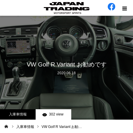
ホーム
在庫車
会社概要
VW Golf R Variant お勧めです
2020.06.18
カテゴリー
工場日誌
お問い合わせ
入庫車情報
302 view
入庫車情報
VW Golf R Variant お勧…
ム