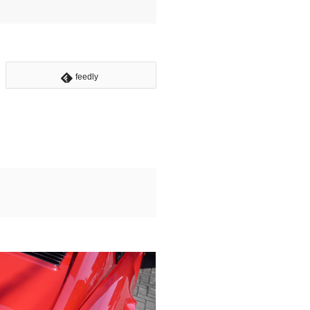
feedly