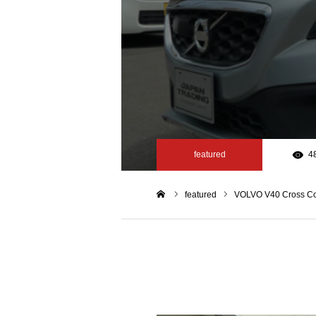
featured
4
featured
VOLVO V40 Cross
ホーム