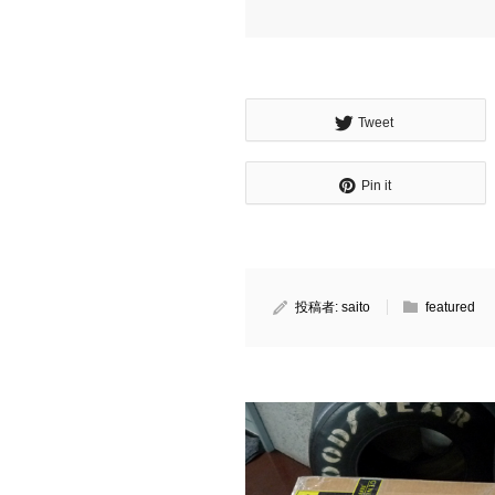
Tweet
Pin it
投稿者:
saito
featured