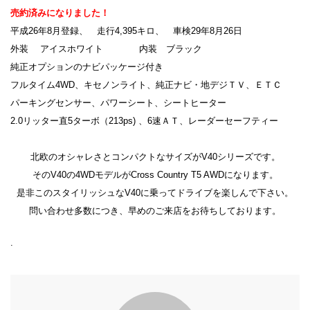
売約済みになりました！
平成
26
年8
月登録、 走行4,395
キロ、 車検29年8月26日
外装 アイスホワイト 内装 ブラック
純正オプションのナビパッケージ付き
フルタイム4WD、キセノンライト、
純正ナビ・地デジＴＶ、ＥＴＣ
パーキングセンサー、パワーシート、シートヒーター
2.0
リッター直5
ターボ（213ps) 、6速ＡＴ、
レーダーセーフティー
北欧のオシャレさとコンパクトなサイズがV40シリーズです。
そのV40の4WDモデルがCross Country T5 AWDになります。
是非このスタイリッシュなV40に乗ってドライブを楽しんで下さい。
問い合わせ多数につき、早めのご来店をお待ちしております。
.