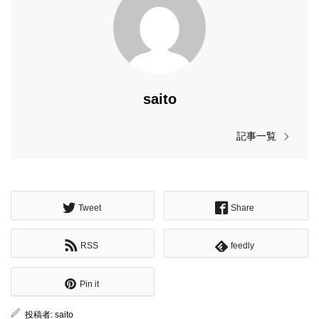
saito
記事一覧
Tweet
Share
RSS
feedly
Pin it
投稿者:
saito