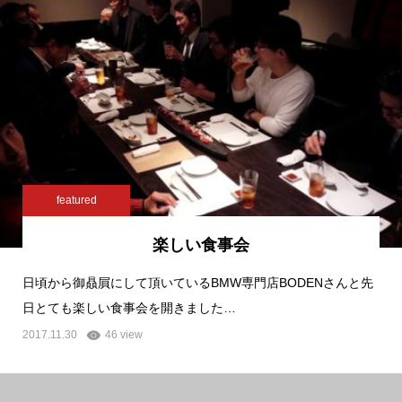
featured
楽しい食事会
日頃から御贔屓にして頂いているBMW専門店BODENさんと先
日とても楽しい食事会を開きました…
2017.11.30
46 view