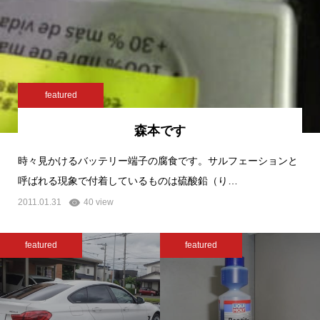
featured
森本です
時々見かけるバッテリー端子の腐食です。サルフェーションと
呼ばれる現象で付着しているものは硫酸鉛（り…
2011.01.31
40 view
featured
featured