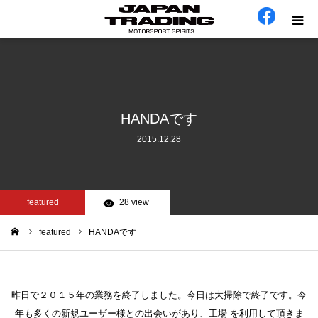
ホーム
在庫車
HANDAです
2015.12.28
会社概要
カテゴリー
featured
28 view
工場日誌
featured
HANDAです
ム
お問い合わせ
昨日で２０１５年の業務を終了しました。今日は大掃除で終了です。今
年も多くの新規ユーザー様との出会いがあり、工場 を利用して頂きま