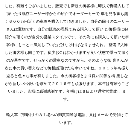
した。有難うございました。販売でも新規の御客様に即決で御購入して
頂いたり既存ユーザー様からの紹介でオーダーカーで 車を見る事も無
く６００万円近くの車両を購入して頂きました。自分の回りのユーザー
さんは宝物です。自分の販売の理想である購入して頂い た御客様に御
紹介を頂くのが自分の営業スタイルです。その為にも購入して頂いた御
客様にもっと～満足していただけなければなりませんね。 整備で入庫
した御客様も同じです。多少お金は掛かりますが良い状態で乗って頂く
のが基本です。せっかくの愛車なのですから。そのような御 客さんが
次に車の買い替えなどで御相談頂けたら幸いですね。２０１５年も振り
返ると色々な事が有りました。今の御客様とより良い関係を構 築しな
がら新しい出会いを求めて２０１６年も頑張ります、本年は有難うござ
いました。皆様に感謝感謝です。年明けは６日より通常営業致し ま
す。
輸入車 で御困りの方工場への御質問等は電話、又はメールで受付けて
います。