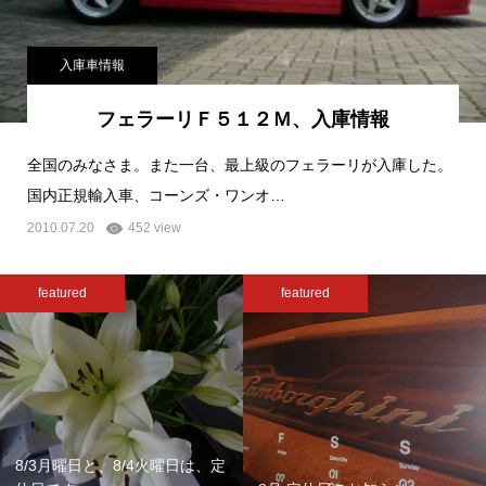
入庫車情報
フェラーリＦ５１２Ｍ、入庫情報
全国のみなさま。また一台、最上級のフェラーリが入庫した。
国内正規輸入車、コーンズ・ワンオ…
2010.07.20
452 view
featured
featured
8/3月曜日と、8/4火曜日は、定