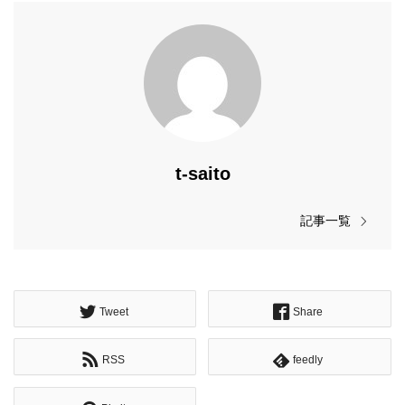
t-saito
記事一覧
Tweet
Share
RSS
feedly