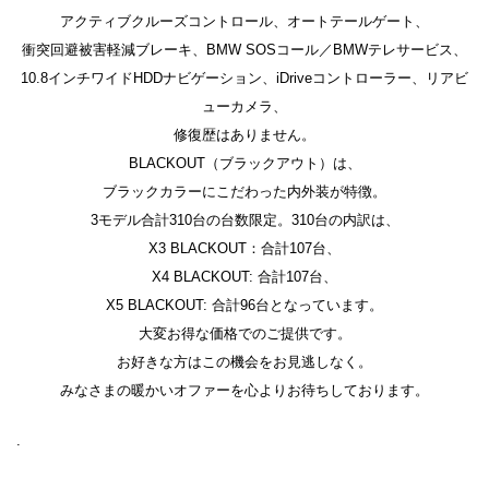
アクティブクルーズコントロール、オートテールゲート、
衝突回避被害軽減ブレーキ、BMW SOSコール／BMWテレサービス、
10.8インチワイドHDDナビゲーション、iDriveコントローラー、リアビ
ューカメラ、
修復歴はありません。
BLACKOUT（ブラックアウト）は、
ブラックカラーにこだわった内外装が特徴。
3モデル合計310台の台数限定。310台の内訳は、
X3 BLACKOUT：合計107台、
X4 BLACKOUT: 合計107台、
X5 BLACKOUT: 合計96台となっています。
大変お得な価格でのご提供です。
お好きな方はこの機会をお見逃しなく。
みなさまの暖かいオファーを心よりお待ちしております。
.