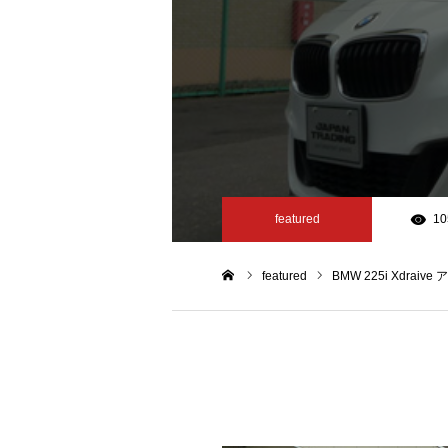
featured
10
featured
BMW 225i Xdraiv
ホーム