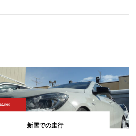
atured
新雪での走行