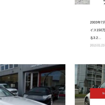
2003年
イス150
る3.2…
2013.01.23
fe