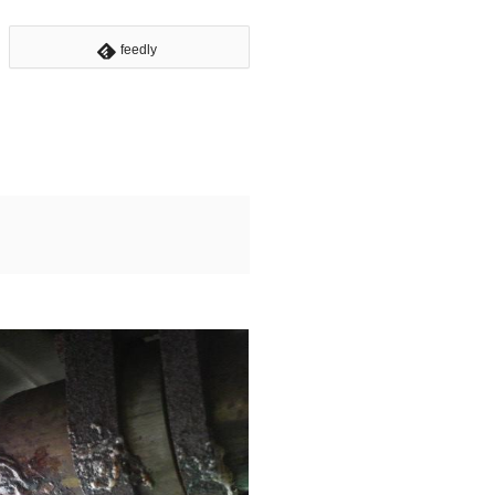
feedly