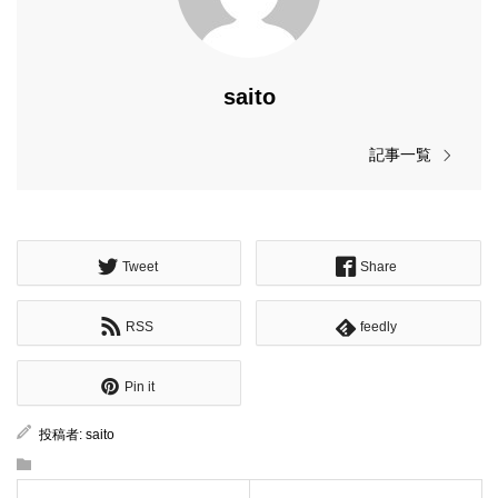
saito
記事一覧
Tweet
Share
RSS
feedly
Pin it
投稿者:
saito