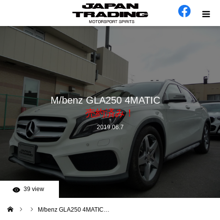
ホーム
在庫車
会社概要
M/benz GLA250 4MATIC
売約済み！
カテゴリー
2019.06.7
工場日誌
お問い合わせ
39 view
M/benz GLA250 4MATIC…
ム