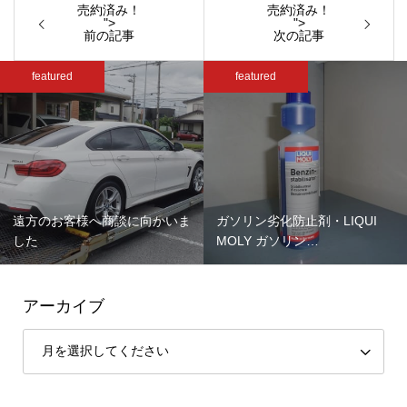
売約済み！
売約済み！
">
">
前の記事
次の記事
featured
featured
方のお客様へ商談に向かいま
ガソリン劣化防止剤・LIQUI
8/
た
MOLY ガソリン…
休
アーカイブ