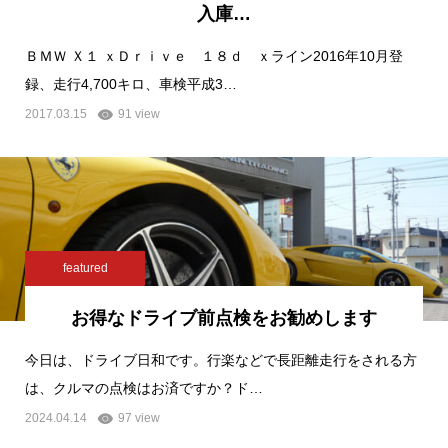
入庫…
ＢＭＷ Ｘ１ ｘＤｒｉｖｅ １８ｄ ｘライン2016年10月登
録、走行4,700キロ、車検平成3…
2017.03.15
91 view
featured
お得なドライブ前点検をお勧めします
今日は、ドライブ日和です。行楽などで長距離走行をされる方
は、クルマの点検はお済ですか？ド…
2024.04.14
97 view