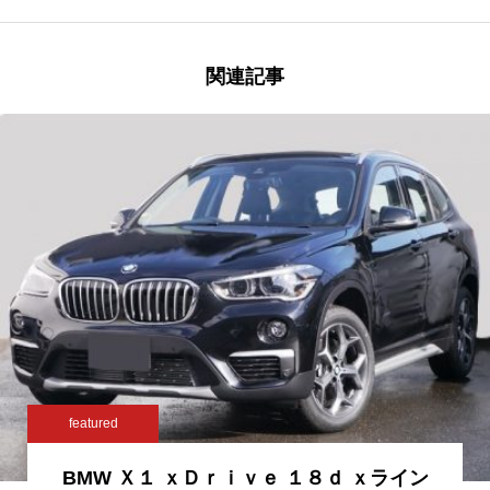
関連記事
featured
BMW Ｘ１ ｘＤｒｉｖｅ １８ｄ ｘライン