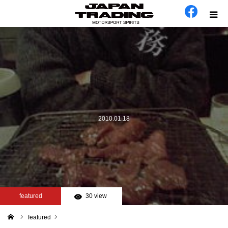
ホーム
在庫車
会社概要
2010.01.18
カテゴリー
工場日誌
お問い合わせ
featured
30 view
featured
ム