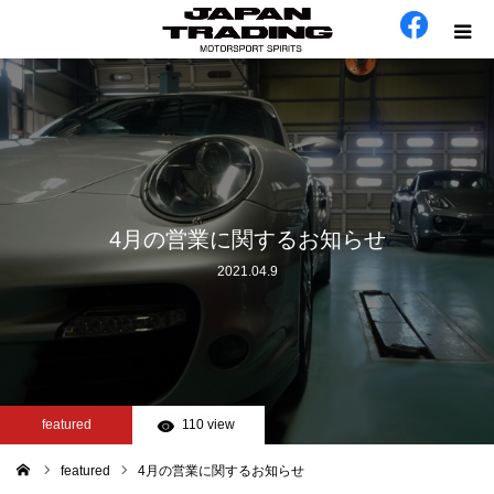
ホーム
在庫車
会社概要
4月の営業に関するお知らせ
2021.04.9
カテゴリー
工場日誌
お問い合わせ
featured
110 view
featured
4月の営業に関するお知らせ
ム