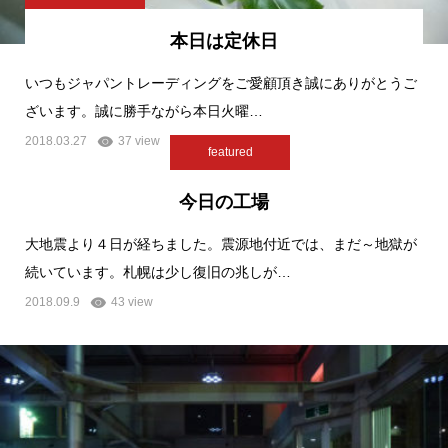
本日は定休日
いつもジャパントレーディングをご愛顧頂き誠にありがとうご
ざいます。誠に勝手ながら本日火曜…
2018.03.27
37 view
featured
今日の工場
大地震より４日が経ちました。震源地付近では、まだ～地獄が
続いています。札幌は少し復旧の兆しが…
2018.09.9
43 view