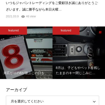
いつもジャパントレーディングをご愛顧頂き誠にありがとうご
ざいます。誠に勝手ながら本日火曜…
2021.03.9
46 view
featured
featured
8月は、子どもやペットを残し
末広がりの8が並ぶこの日を
たままのキー閉じこみに…
アーカイブ