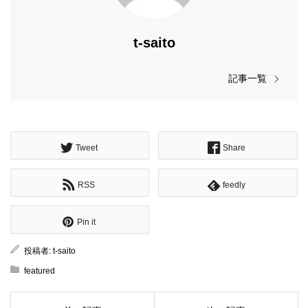
t-saito
記事一覧
Tweet
Share
RSS
feedly
Pin it
投稿者:
t-saito
featured