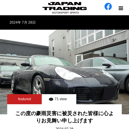
2024年 7月 28日
ホーム
在庫車
会社概要
カテゴリー
工場日誌
featured
71 view
お問い合わせ
この度の豪雨災害に被災された皆様に心よ
りお見舞い申し上げます