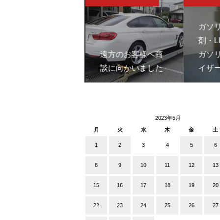
8月は、子どもやペ
ガソ
ットを残したまま
剤・LI
のキー閉じこみに
遠方のお客様へ商
ガソ
注意
談に向かいました
イザ
2023年5月
月
火
水
木
金
土
1
2
3
4
5
6
8
9
10
11
12
13
15
16
17
18
19
20
22
23
24
25
26
27