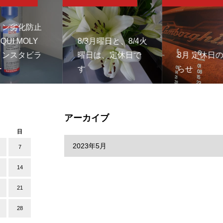
リン劣化防止
QUI MOLY
8/3月曜日と、8/4火
リンスタビラ
曜日は、定休日で
8月 定休日
ー
す
らせ
アーカイブ
日
7
14
21
28