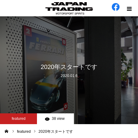
ホーム
在庫車
会社概要
2020年スタートです
2020.01.6
カテゴリー
工場日誌
お問い合わせ
featured
38 view
featured
2020年スタートです
ム