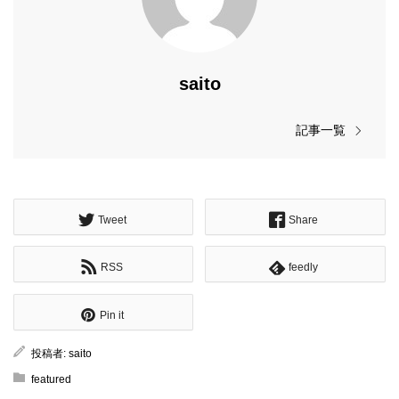
saito
記事一覧
Tweet
Share
RSS
feedly
Pin it
投稿者:
saito
featured