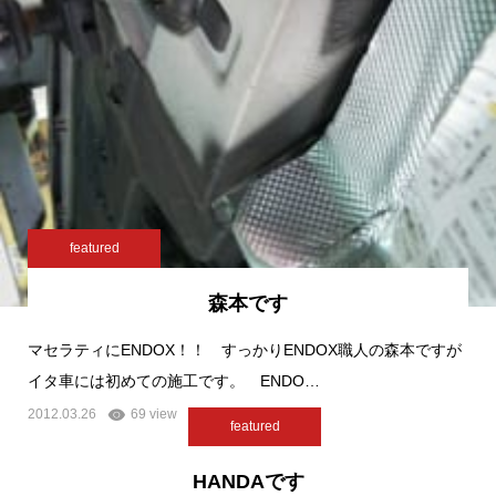
featured
森本です
マセラティにENDOX！！ すっかりENDOX職人の森本ですが
イタ車には初めての施工です。 ENDO…
2012.03.26
69 view
featured
HANDAです