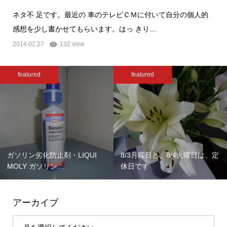
ネタ不 足です。最近の 車のテレビＣＭに付いて自分の個人的
感想を少し書かせてもらいます。はっ きり…
2014.02.27
132 view
featured
featured
ガソリン劣化防止剤・LIQUI
8/3月曜日と、8/4火曜日は、定
MOLY ガソリン…
休日です
アーカイブ