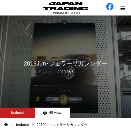
ホーム
在庫車
会社概要
2019Jun･フェラーリカレンダー
2019.06.6
カテゴリー
工場日誌
お問い合わせ
featured
49 view
featured
2019Jun･フェラーリカレンダー
ム