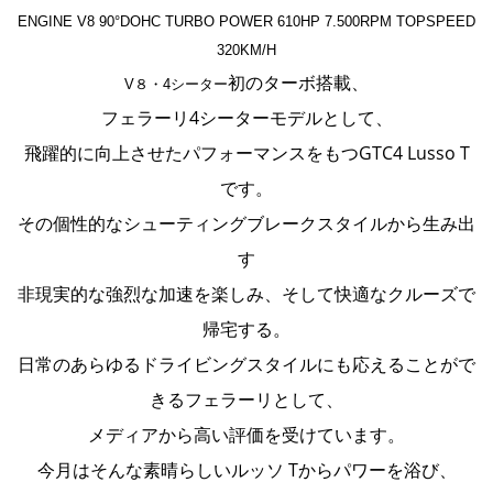
ENGINE V8 90°DOHC TURBO POWER 610HP 7.500RPM TOPSPEED
320KM/H
初のターボ搭載、
V８・4シーター
フェラーリ4シーターモデルとして、
飛
躍的に向上させた
パフォーマンスをもつ
GTC4 Lusso T
です。
その個性的なシューティングブレークスタイルから生み出
す
非現実的な強烈な加速を楽しみ、そして快適なクルーズで
帰宅する。
日常のあらゆるドライビングスタイルにも応えることがで
きるフェラーリとして、
メディアから高い評価を受けています。
今月はそんな素晴らしいルッソ Tからパワーを浴び、