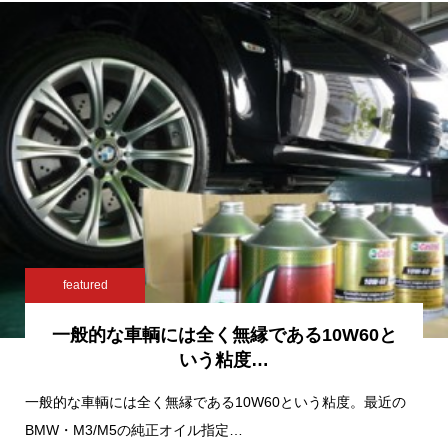
featured
一般的な車輌には全く無縁である10W60と
いう粘度…
一般的な車輌には全く無縁である10W60という粘度。最近の
BMW・M3/M5の純正オイル指定…