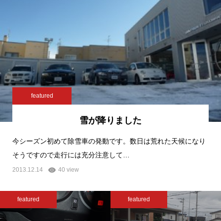
featured
雪が降りました
今シーズン初めて除雪車の発動です。数日は荒れた天候になり
そうですので走行には充分注意して…
2013.12.14
40 view
featured
featured