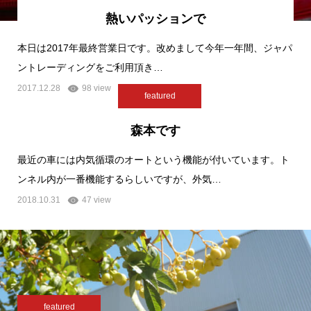
熱いパッションで
本日は2017年最終営業日です。改めまして今年一年間、ジャパ
ントレーディングをご利用頂き…
2017.12.28
98 view
featured
森本です
最近の車には内気循環のオートという機能が付いています。ト
ンネル内が一番機能するらしいですが、外気…
2018.10.31
47 view
featured