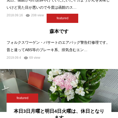
いけど見た目が悪いので今度は函館のス…
2018.09.16
208 view
featured
森本です
フォルクスワーゲン・パサートのエアバッグ警告灯修理です。
昔と違ってABS等のブレーキ系、排気含むエン…
2019.09.4
69 view
featured
本日3日月曜と明日4日火曜は、休日となり
ます