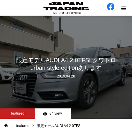
ホーム
在庫車
会社概要
限定モデルAUDI A4 2.0TFSI クワトロ
urban style editionあります
カテゴリー
2019.04.28
工場日誌
お問い合わせ
featured
84 view
featured
限定モデルAUDI A4 2.0TFSI…
ム