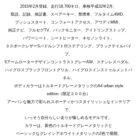
2015年2月登録、走行18,700キロ、車検平成32年2月、
取説、記録、保証書、スペアーキー、禁煙車、フルタイム4WD、
プッシュスタート、コンフォートアクセス、アウディMMI、
純正ナビ、フルセグTV、バックモニター、アイドリングストップ、
パワーシート、シートヒーター、キセノンライト。
３スポークレザーSパドルシフト付ステアリング、ブラックテイルパイ
プ、
5アームローターデザインコントラストグレーAW、ステンレスペダル、
ハイグロスブラックフロントグリル、ハイグロスインストゥルメントパ
ネル、
ボディカラーはトルネードグレーメタリックのA4 urban style
edition（限定２００台）
アーバンな魅力で彩られスポーティかつスタイリッシュなインテリア
で、
いっそう自分らしい走りが愉しめるモデルです。
カラーは、新色のトルネードグレーメタリックと
ベーシックなグレイシアホワイトメタリックの2色で展開。