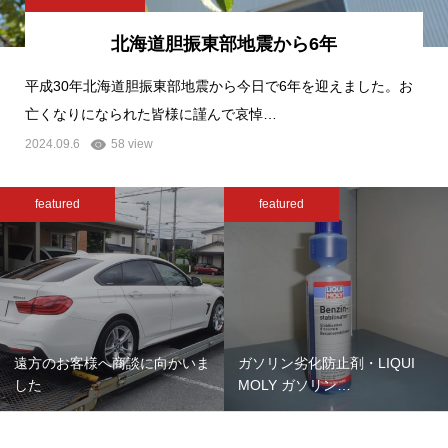
北海道胆振東部地震から6年
平成30年北海道胆振東部地震から今日で6年を迎えました。お
亡くなりになられた皆様に謹んで哀悼…
2024.09.6
58 view
featured
featured
遠方のお客様へ商談に向かいま
ガソリン劣化防止剤・LIQUI
した
MOLY ガソリン…